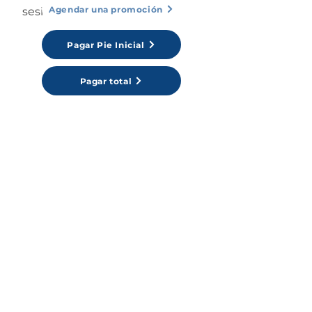
Agendar una promoción
sesiones durante 10 días.
Pagar Pie Inicial
Pagar total
Valores Promocionales:
🔹 Dientes posteriores:
Desde: $390.000
2 Pagos $180.000
Puedes consultar por el método de pago
que más te acomode.
Formas de pago
(Webpay, Tarjeta Débito/Crédito,
Transferencias, Cheques)