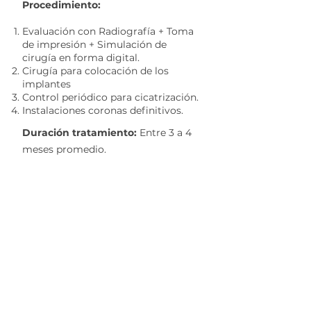
Procedimiento:
Evaluación con Radiografía + Toma
de impresión
+
Simulación de
cirugía en forma digital.
Cirugía para colocación de los
implantes
Control periódico para cicatrización.
Instalaciones coronas definitivos.
Duración tratamiento:
Entre 3 a 4
meses promedio.
💳 PROMOCIÓN ESPECIAL
Desde : $890.000
Pie $350.000 + 6x $90.000
Puedes consultar por el método de
pago que más te acomode.
Formas de pago