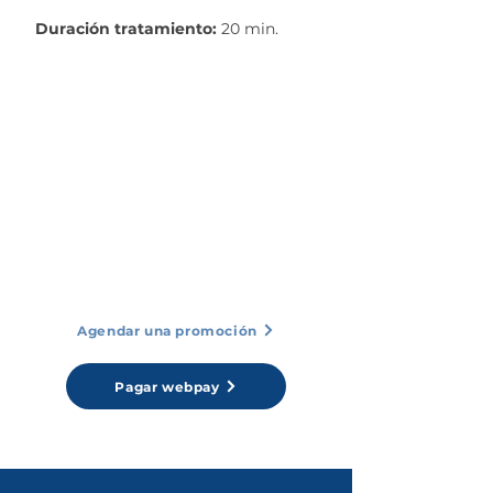
Duración tratamiento:
20 min.
Valor
Único pago: $10.000
El pago puede ser realizado en su totalidad o
dando un pie inicial
en su primera cuota.
Formas de pago
(Webpay, Tarjeta Débito/Crédito,
Transferencias, Cheques)
Agendar una promoción
Pagar webpay