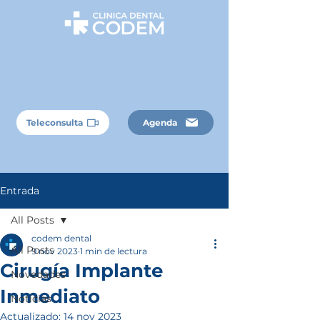
Teleconsulta
Agenda
Entrada
All Posts
codem dental
All Posts
9 nov 2023
1 min de lectura
Cirugía Implante
Novedades
Inmediato
Noticias
Actualizado:
14 nov 2023